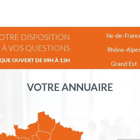
Ile-de-Franc
OTRE DISPOSITION
 À VOS QUESTIONS
Rhône-Alpe
UE OUVERT DE 09H À 12H
Grand Est
VOTRE ANNUAIRE