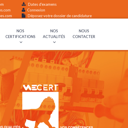
om
Dates d'examens
ces.com
Connexion
ces.com
Déposez votre dossier de candidature
NOS
NOS
NOUS
CERTIFICATIONS
ACTUALITÉS
CONTACTER