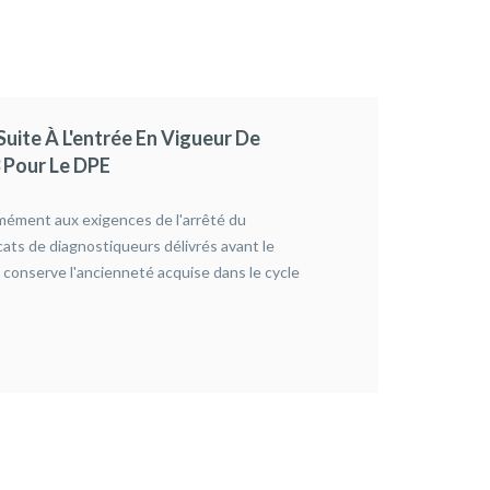
Suite À L'entrée En Vigueur De
Certi
3 Pour Le DPE
Diagn
2023-0
mément aux exigences de l'arrêté du
Deux fé
ats de diagnostiqueurs délivrés avant le
ont réa
 conserve l'ancienneté acquise dans le cycle
Gouvern
LI