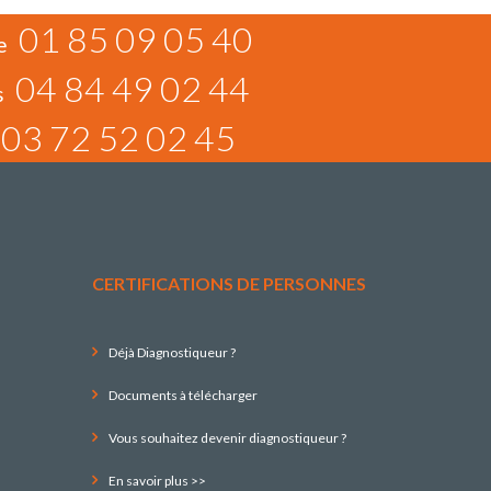
01 85 09 05 40
e
04 84 49 02 44
s
03 72 52 02 45
CERTIFICATIONS DE PERSONNES
Déjà Diagnostiqueur ?
Documents à télécharger
Vous souhaitez devenir diagnostiqueur ?
En savoir plus >>