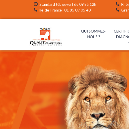
Standard tél. ouvert de 09h à 12h
Rhôn
Ile-de-France :
01 85 09 05 40
Gran
QUI SOMMES-
CERTIFI
NOUS ?
DIAGN