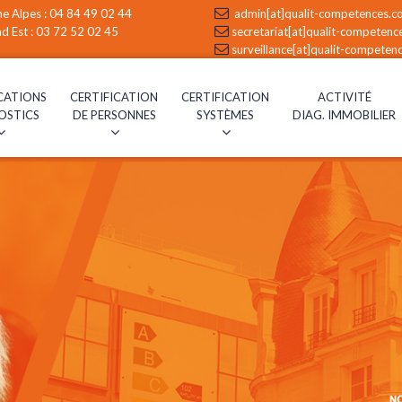
e Alpes :
04 84 49 02 44
admin[at]qualit-competences.c
d Est :
03 72 52 02 45
secretariat[at]qualit-competen
surveillance[at]qualit-competen
CATIONS
CERTIFICATION
CERTIFICATION
ACTIVITÉ
OSTICS
DE PERSONNES
SYSTÈMES
DIAG. IMMOBILIER