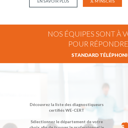
EN SAVOIR PLUS
JE M'INSCRIS
NOS ÉQUIPES SONT À V
POUR RÉPONDRE
STANDARD TÉLÉPHONIQ
Découvrez la liste des diagnostiqueurs
certifiés WE-CERT
Sélectionnez le département de votre
choix afin de trouver le professionnel le