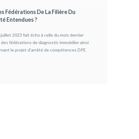
es Fédérations De La Filière Du
Certi
Été Entendues ?
Nouve
2023-0
juillet 2023 fait écho à celle du mois dernier
Dans le
 des fédérations de diagnostic immobilier ainsi
perform
rnant le projet d’arrêté de compétences DPE
pouvoir
diagnost
LI