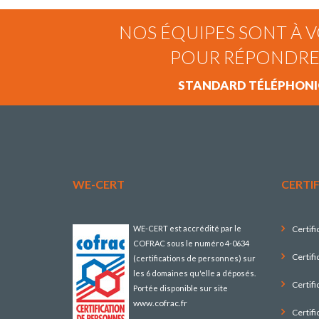
NOS ÉQUIPES SONT À V
POUR RÉPONDRE
STANDARD TÉLÉPHONIQ
WE-CERT
CERTI
WE-CERT est accrédité par le
Certifi
COFRAC sous le numéro 4-0634
Certifi
(certifications de personnes) sur
les 6 domaines qu'elle a déposés.
Certifi
Portée disponible sur site
www.cofrac.fr
Certif